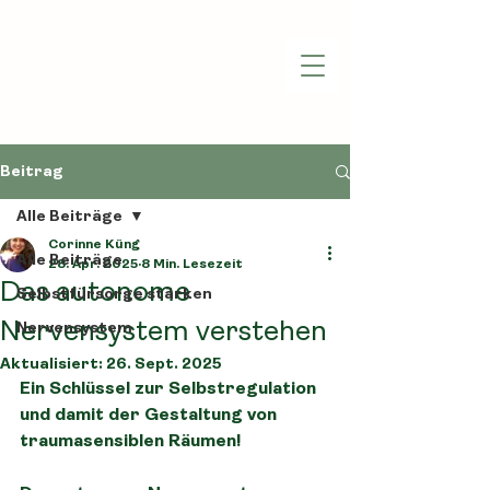
Beitrag
Alle Beiträge
Corinne Küng
Alle Beiträge
28. Apr. 2025
8 Min. Lesezeit
Das autonome
Selbstfürsorge stärken
Nervensystem verstehen
Nervensystem
Aktualisiert:
26. Sept. 2025
Ein Schlüssel zur Selbstregulation 
und damit der Gestaltung von 
traumasensiblen Räumen!