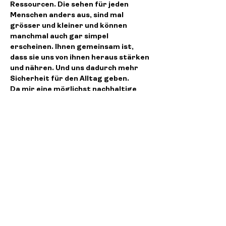
Ressourcen. Die sehen für jeden 
Menschen anders aus, sind mal 
grösser und kleiner und können 
manchmal auch gar simpel 
erscheinen. Ihnen gemeinsam ist, 
dass sie uns von ihnen heraus stärken 
und nähren. Und uns dadurch mehr 
Sicherheit für den Alltag geben.
Da mir eine möglichst nachhaltige 
Wirkung besonders wichtig ist, ist 
dieser Workshop in zwei Teile 
gegliedert und auf zwei Abende 
verteilt:
Weiterlesen >
Diese Veranstaltung teilen