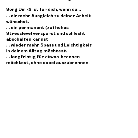
Sorg Dir <3 ist für dich, wenn du...
... dir mehr Ausgleich zu deiner Arbeit
wünschst.
... ein permanent (zu) hohes
Stresslevel verspürst und schlecht
abschalten kannst.
... wieder mehr Spass und Leichtigkeit
in deinem Alltag möchtest.
... langfristig für etwas brennen
möchtest, ohne dabei auszubrennen.
... nachhaltig wirken möchtest.
... dich und deine Bedürfnisse besser
kennen lernen & lesen möchtest.
Diese Veranstaltung teilen
... Meister:in bist, dich besser um
andere(s) zu kümmern, statt um dich
selbst.
... Lust hast, dich mit deinem
Nervensystem vertiefter zu
befassen.
... bereit bist, an dir zu arbeiten und in
dich zu investieren.
Corinne Küng
... eine liebevolle, wohlwollende und