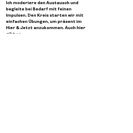
Ich moderiere den Austausch und 
begleite bei Bedarf mit feinen 
Impulsen. Den Kreis starten wir mit 
einfachen Übungen, um präsent im 
Hier & Jetzt anzukommen. Auch hier 
gibt es…
Weiterlesen >
Diese Veranstaltung teilen
Corinne Paula Küng
+41 78 915 22 27