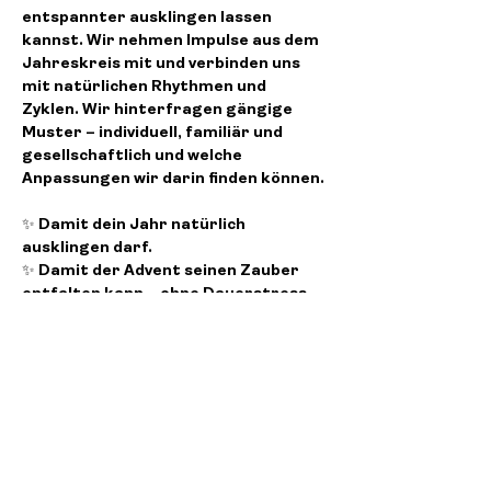
entspannter ausklingen lassen 
kannst. Wir nehmen Impulse aus dem 
Jahreskreis mit und verbinden uns 
mit natürlichen Rhythmen und 
Zyklen. Wir hinterfragen gängige 
Muster – individuell, familiär und 
gesellschaftlich und welche 
Anpassungen wir darin finden können.
✨ Damit dein Jahr natürlich 
ausklingen darf.
✨ Damit der Advent seinen Zauber 
entfalten kann – ohne Dauerstress.
✨ Damit du Geschenke machst, die 
von Herzen kommen – nicht, weil du…
Weiterlesen >