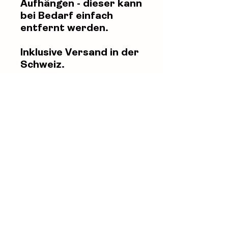
Aufhängen - dieser kann
bei Bedarf einfach
entfernt werden.
Inklusive Versand in der
Schweiz.
Corinne Küng
+41 78 915 22 27
info@corinnekueng.ch
Newsletter abonnieren